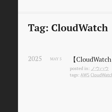
Tag: CloudWatch
2025
【CloudW
MAY
5
posted in:
ノウハウ
tags:
AWS
CloudWatc