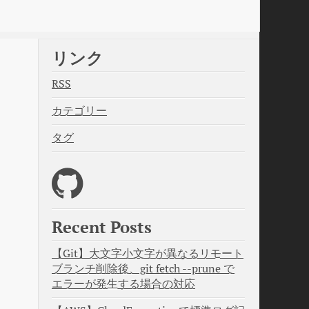
リンク
RSS
カテゴリー
タグ
Recent Posts
【Git】大文字小文字が異なるリモート
ブランチ削除後、git fetch --prune で
エラーが発生する場合の対応