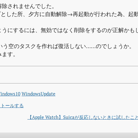
解除されませんでした。
プとした所、夕方に自動解除→再起動が行われた為、起
ようにするには、無効ではなく削除をするのが正解かも
」という空のタスクを作れば復活しない……のでしょうか。
みます。
indows10
WindowsUpdate
インストールする
【Apple Watch】Suicaが反応しないときに試したこと