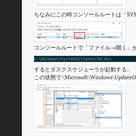
ちなみにこの時コンソールルートは「SY
コンソールルートで「ファイル→開く」
C:\Windows\System32\taskschd.msc
するとタスクスケジューラが起動する。
この状態で \Microsoft\Windows\Updat