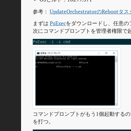
参考：
UpdateOrchestratorのRebo
まずは
PsExec
をダウンロードし、任意の
次にコマンドプロンプトを管理者権限で
PsExec -i -s cmd
コマンドプロンプトがもう1個起動するので
を打つ。