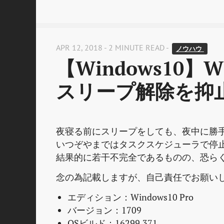
APR 12, 2018 - 2 MINUTE READ -
ノウハウ 
【Windows10】W
スリープ解除を抑止
夜寝る前にスリープをしても、夜中に勝
いつぞやまではタスクスケジューラで停
結果的に若干不完全であるものの、恐ら
念の為記載しますが、自己責任でお願い
エディション：Windows10 Pro
バージョン：1709
OSビルド：16299.371